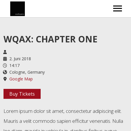
WQAX: CHAPTER ONE
ABOUT
2. Juni 2018
14:17
Cologne, Germany
Google Map
Buy Tickets
Lorem ipsum dolor sit amet, consectetur adipiscing elit.
Mauris a velit commodo sapien efficitur venenatis. Nulla
VEYSEL
leo diam, gravida in vehicula in, dapibus finibus augue.