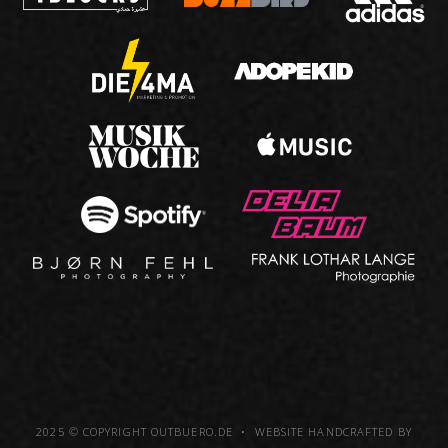
2025 © COPYRIGHT OUTBUERO.DE • WEBSITE HANDCRAFTED BY